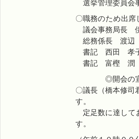
選挙管理委員会事
〇職務のため出席
議会事務局長 伊
総務係長 渡辺
書記 西田 孝
書記 富樫 潤
◎開会の宣
〇議長（橋本修司
す。
定足数に達してお
す。