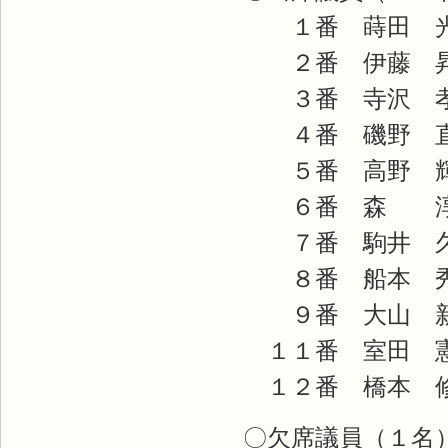
１番 蒔田 光
２番 伊藤 
３番 寺沢 孝
４番 磯野 
５番 高野 輝
６番 森 淳
７番 駒井 久
８番 船本 秀
９番 大山 新
１１番 室田 
１２番 橋本 
〇欠席議員（１名