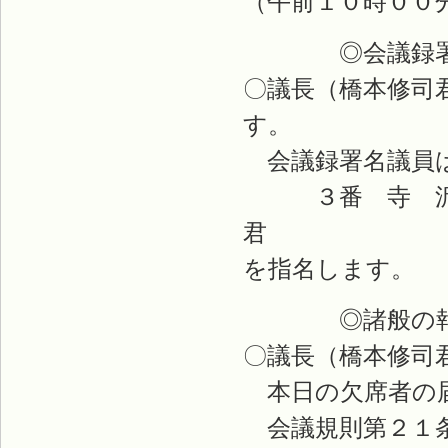
（午前１０時００
◎会議録署名
〇議長（橋本修司
す。
会議録署名議員は
３番 寺 
君
を指名します。
◎諸般の報
〇議長（橋本修司
本日の欠席者の届
会議規則第２１条