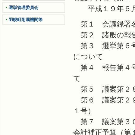
平成１９年６月
選挙管理委員会
羽幌町附属機関等
第１ 会議録署
第２ 諸般の報
第３ 選挙第６号
について
第４ 報告第４号
て
第５ 議案第２８
第６ 議案第２９
１号）
第７ 議案第３０
会計補正予算（第