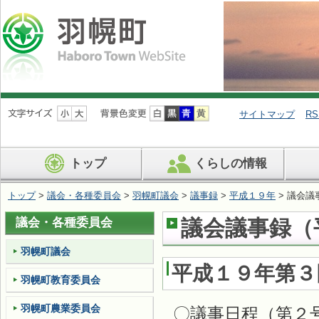
ナ
ビ
サイトマップ
RS
ゲ
ー
シ
トップ
くらしの情報
ョ
ン
を
トップ
>
議会・各種委員会
>
羽幌町議会
>
議事録
>
平成１９年
> 議会議
飛
ば
議会・各種委員会
議会議事録（平
す
羽幌町議会
平成１９年第３
羽幌町教育委員会
羽幌町農業委員会
〇議事日程（第２