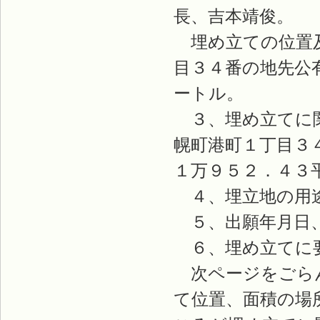
長、吉本靖俊。
埋め立ての位置及
目３４番の地先公
ートル。
３、埋め立てに関
幌町港町１丁目３
１万９５２．４３
４、埋立地の用
５、出願年月日、
６、埋め立てに要
次ページをごらん
て位置、面積の場