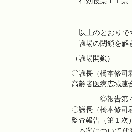
有効投票１１票
有効
本吉元弘
以上のとおりで
議場の閉鎖を解
（議場開鎖）
〇議長（橋本修司
高齢者医療広域連
◎報告第４
〇議長（橋本修司
監査報告（第１次
本案について代表