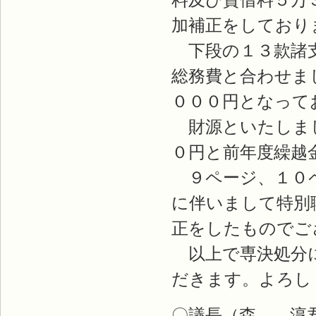
加補正をしており
下段の１３款諸支
総務費と合わせま
０００円となって
財源といたしまし
０円と前年度繰越
９ページ、１０ペ
に伴いまして特別
正をしたものでご
以上で専決処分に
だきます。よろし
〇議長（森 淳君