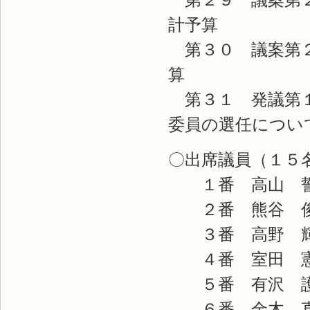
計予
第３０ 議案第２
第３１ 発議第１
委員の選任につ
〇出席議員（１５
１番 高山 誓
２番 熊谷 俊
３番 高野 輝
４番 室田 憲
５番 有沢 
６番 金木 直