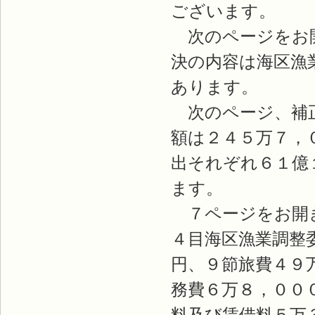
ございます。
次のページをお開
決の内容は海区漁
あります。
次のページ、補正
額は２４５万７，
出それぞれ６１億
ます。
７ページをお開き
４目海区漁業調整
円、９節旅費４９
務費６万８，００
料及び賃借料５万