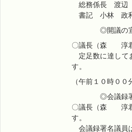
総務係長 渡辺
書記 小林 政
◎開議の宣
〇議長（森 淳君
定足数に達してお
す。
（午前１０時００
◎会議録署名
〇議長（森 淳君
す。
会議録署名議員は