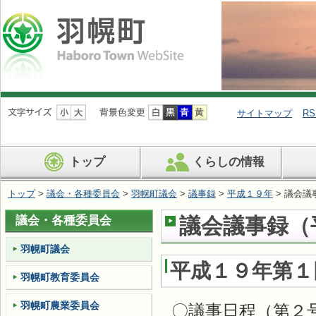
ナ
ビ
サイトマップ
RS
ゲ
ー
シ
トップ
くらしの情報
ョ
ン
を
トップ
>
議会・各種委員会
>
羽幌町議会
>
議事録
>
平成１９年
> 議会議
飛
ば
議会・各種委員会
議会議事録（平
す
羽幌町議会
平成１９年第１
羽幌町教育委員会
羽幌町農業委員会
〇議事日程（第２