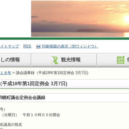
サイトマップ
RSS
印刷画面の表示（別ウィンドウ）
らしの情報
観光情報
１８年
> 議会議事録（平成18年第1回定例会 3月7日)
平成18年第1回定例会 3月7日)
回羽幌町議会定例会会議録
号）
日（火曜日） 午前１０時００分開会
名議員の指名