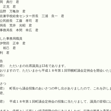
岡 典行 君
 正克 君
品野 万亀弥 君
佐兼学校給食センター所長 三浦 良一 君
公民館長 工藤 孝司 君
局長 荒井 光昭 君
事務局長 本間 幸広 君
した事務局職員
伊勢田 正幸 君
 裕己 君
利 君
告
） ただいまの出席議員は13名であります。
おりますので、ただいまから平成１８年第１回羽幌町議会定例会を開会いた
分）
さつ
君） 町長から議会招集のあいさつの申し出がありましたので、これを許し
君。
君） 平成１８年第１回町議会定例会の招集に当たりまして、議員の皆様に
ますと、依然として厳しい経済情勢の中にありましたが、行政の推進と予算