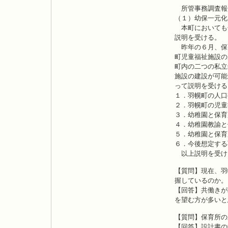
所管事務調査報
（１）幼保一元化
本町においても
説明を受ける。
昨年の６月、保
町児童福祉施設の
町内の二つの私立
施設の建設が可能
って説明を受ける
１．羽幌町の人口
２．羽幌町の児童
３．幼稚園と保育
４．幼稚園教諭と
５．幼稚園と保育
６．今後想定する
以上説明を受け
【質問】現在、羽
握しているのか。
【回答】共働きが
を望む方が多いと
【質問】保育所の
【回答】設計書の