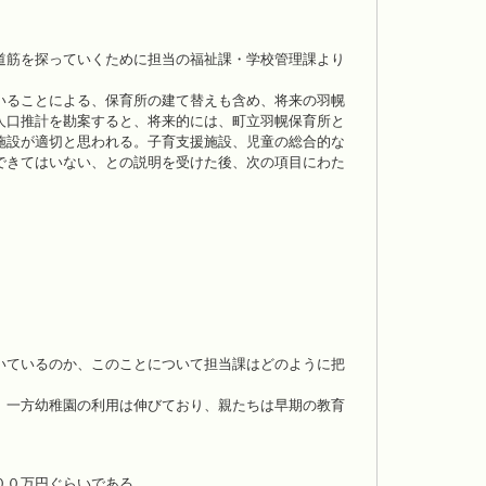
道筋を探っていくために担当の福祉課・学校管理課より
いることによる、保育所の建て替えも含め、将来の羽幌
人口推計を勘案すると、将来的には、町立羽幌保育所と
施設が適切と思われる。子育支援施設、児童の総合的な
できてはいない、との説明を受けた後、次の項目にわた
いているのか、このことについて担当課はどのように把
。一方幼稚園の利用は伸びており、親たちは早期の教育
００万円ぐらいである。