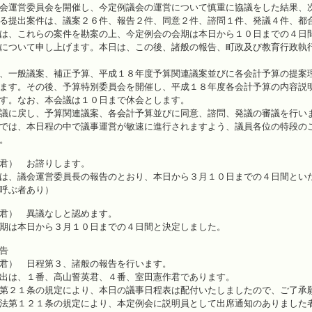
会運営委員会を開催し、今定例議会の運営について慎重に協議をした結果、
る提出案件は、議案２６件、報告２件、同意２件、諮問１件、発議４件、都
は、これらの案件を勘案の上、今定例会の会期は本日から１０日までの４日
について申し上げます。本日は、この後、諸般の報告、町政及び教育行政執
、一般議案、補正予算、平成１８年度予算関連議案並びに各会計予算の提案
ます。その後、予算特別委員会を開催し、平成１８年度各会計予算の内容説
す。なお、本会議は１０日まで休会とします。
議に戻し、予算関連議案、各会計予算並びに同意、諮問、発議の審議を行い
では、本日程の中で議事運営が敏速に進行されますよう、議員各位の特段の
。
君） お諮りします。
は、議会運営委員長の報告のとおり、本日から３月１０日までの４日間とい
呼ぶ者あり）
君） 異議なしと認めます。
期は本日から３月１０日までの４日間と決定しました。
告
君） 日程第３、諸般の報告を行います。
出は、１番、高山誓英君、４番、室田憲作君であります。
第２１条の規定により、本日の議事日程表は配付いたしましたので、ご了承
法第１２１条の規定により、本定例会に説明員として出席通知のありました