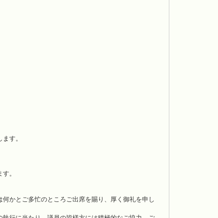
します。
ます。
は何かとご多忙のところご出席を賜り、厚く御礼を申し
の執行に当たり、議員の皆様方には積極的なご協力、ご