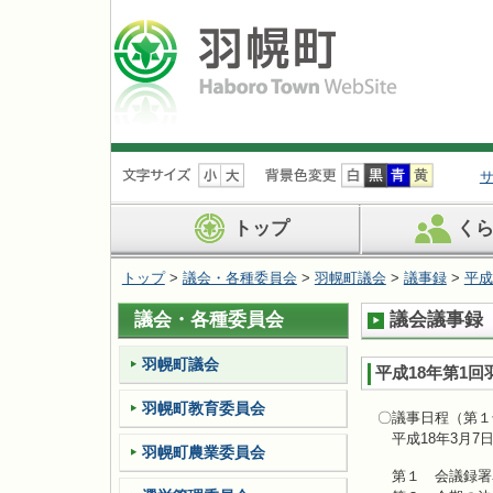
ナ
ビ
ゲ
ー
トップ
く
シ
ョ
トップ
>
議会・各種委員会
>
羽幌町議会
>
議事録
>
平成
ン
を
議会・各種委員会
議会議事録（
飛
ば
す
羽幌町議会
平成18年第1
羽幌町教育委員会
〇議事日程（第１
平成18年3月7
羽幌町農業委員会
第１ 会議録署