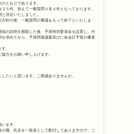
次のとおりであります。
合３５件、加えて一般質問４名４件となっております。
間と決定いたしました。
行方針の後、一般質問の審議をもって終了といたしま
理由の説明を聴取した後、予算特別委員会を設置し、付
明を求めてから、予算関連議案並びに各会計予算の審査
ます。
ご協力をお願い申し上げます。
たしたいと思います。ご異議ありませんか。
願います。
者の職、氏名を一覧表として配付してありますので、ご