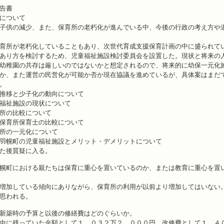
告書
について
子供の減少、また、保育所の老朽化が進んでいる中、今後の行政の考え方や
育所が老朽化していることもあり、次世代育成支援保育計画の中に盛られて
あり方を検討するため、児童福祉施設検討委員会を設置した。現状と将来の
幼稚園の共存は厳しいのではないかと想定されるので、将来的に幼保一元化
か、また運営の民営化が可能か否か現在協議を進めているが、具体案はまだ
。
推移と少子化の動向について
福祉施設の現状について
所の比較について
保育所保育士の比較について
所の一元化について
羽幌町の児童福祉施設とメリット・デメリットについて
た後質疑に入る。
幌町における親たちは保育に重心を置いているのか、または教育に重心を置
増加している傾向にありながら、保育所の利用が以前より増加してはいない
思われる。
新築時の予算と以後の修繕費はどのぐらいか。
中に残っていた金額として１，０３２万２，０００円。改修費として１，４