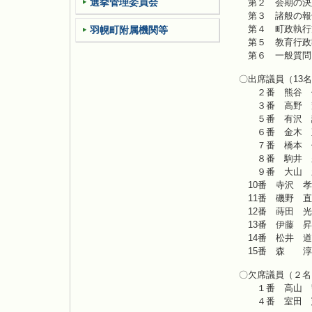
選挙管理委員会
第２ 会期の決
第３ 諸般の報
第４ 町政執行
羽幌町附属機関等
第５ 教育行政
第６ 一般質問
〇出席議員（13
２番 熊谷 
３番 高野 
５番 有沢 
６番 金木 
７番 橋本 
８番 駒井 
９番 大山 
10番 寺沢 孝
11番 磯野 直
12番 蒔田 光
13番 伊藤 昇
14番 松井 道
15番 森 淳
〇欠席議員（２名
１番 高山 
４番 室田 