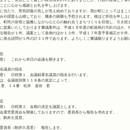
ことに心から感謝とお礼を申し上げます。
に当たり、景気回復の兆しが見え始めておりますが、我が町にとってはまこ
みや課題も山積しており、幾多の困難も予想されます。後ほど所信を申し上
、町民の皆様と協働しながら心と心の触れ合うまちづくりを目指し、引き続
に提案いたしております審議案件は、平成１８年度の町政執行方針のほか、
る報告が１件、議案として条例のほか１３件、平成１７年度予算補正が６件
に係る諮問が１件の計３１件であります。よろしくご審議賜りますようお願
告
君） これから本日の会議を開きます。
議員の指名
君） 日程第１、会議録署名議員の指名を行います。
は、会議規則第１１８条の規定によって、
 君、１４番 松井 道弥 君
定
君） 日程第２、会期の決定を議題とします。
会運営委員会を開催しておりますので、委員長から報告を求めます。
、駒井久晃君。
委員長（駒井久晃君） 報告します。