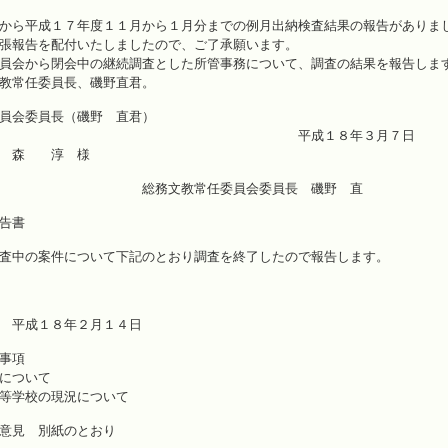
から平成１７年度１１月から１月分までの例月出納検査結果の報告がありま
張報告を配付いたしましたので、ご了承願います。
員会から閉会中の継続調査とした所管事務について、調査の結果を報告しま
教常任委員長、磯野直君。
員会委員長（磯野 直君）
成１８年３月７日
 森 淳 様
教常任委員会委員長 磯野 直
告書
査中の案件について下記のとおり調査を終了したので報告します。
 平成１８年２月１４日
事項
について
等学校の現況について
意見 別紙のとおり