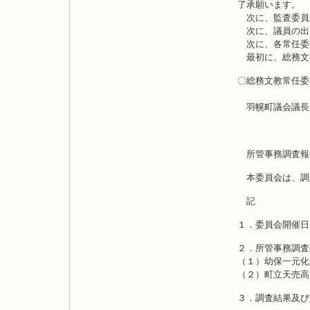
了承願います。
次に、監査委員
次に、議員の出
次に、各常任委
最初に、総務文
〇総務文教常任委
平
羽幌町議会議長
総務文
所管事務調査報
本委員会は、調
記
１．委員会開催日
２．所管事務調査
（１）幼保一元化
（２）町立天売高
３．調査結果及び