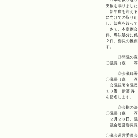
支援を賜りました
新年度を迎える
に向けての取り組
し、知恵を絞って
さて、本定例会
件、専決処分に係
２件、委員の推薦
す。
◎開議の宣
〇議長（森 淳
◎会議録署名
〇議長（森 淳
会議録署名議員
１３番 伊藤 昇
を指名します。
◎会期の決
〇議長（森 淳
２月２８日、議
議会運営委員長
〇議会運営委員会