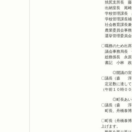
焼尻支所長 藤
出納室長 尾崎
学校管理課長 
学校管理課長補
社会教育課長兼
農業委員会事務
選挙管理委員会
〇職務のため出席
議会事務局長 
総務係長 永原
書記 小林 政
◎開議の宣
〇議長（森 淳君
定足数に達して
（午前１０時００
◎町長あい
〇議長（森 淳
町長、舟橋泰博
〇町長（舟橋泰博
上げます。
昨年を振り返り