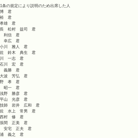
21条の規定により説明のため出席した人
博 君
裕 君
孝雄 君
長 松村 益司 君
 利信 君
 幸広 君
小川 雅人 君
佐 鈴木 典生 君
川 一志 君
石川 宏 君
 義勝 君
大波 芳弘 君
野 孝 君
 昭一 君
浅野 勝彦 君
平山 光彦 君
技師 岩井 広和 君
佐 水上 常男 君
西村 修 君
張間 正美 君
 安宅 正夫 君
浦 義之 君