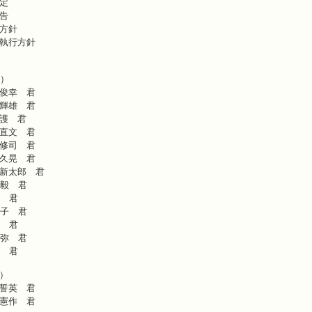
定
告
方針
執行方針
名）
俊幸 君
輝雄 君
護 君
直文 君
修司 君
久晃 君
新太郎 君
毅 君
 君
子 君
 君
弥 君
 君
）
誓英 君
憲作 君