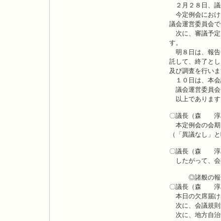
２月２８日、議
今定例会におけ
議会運営委員会で
次に、審議予定
す。
明８日は、報告
託して、終了とし
及び調査を行いま
１０日は、本会
議会運営委員会
以上であります
〇議長（森 淳
本定例会の会期
（「異議なし」と
〇議長（森 淳
したがって、会
◎諸般の報
〇議長（森 淳
本日の欠席届け
次に、会議規則
次に、地方自治