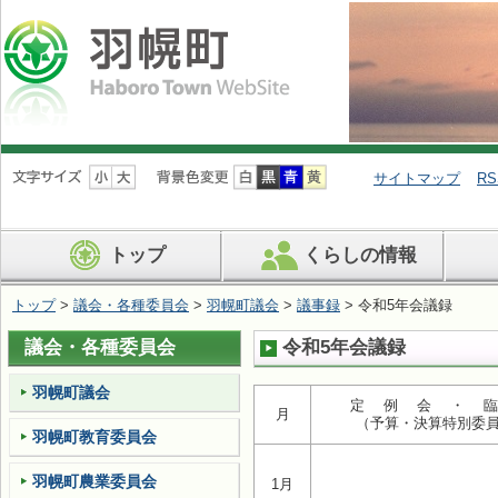
ナ
ビ
サイトマップ
RS
ゲ
ー
シ
トップ
くらしの情報
ョ
ン
を
トップ
>
議会・各種委員会
>
羽幌町議会
>
議事録
> 令和5年会議録
飛
ば
議会・各種委員会
令和5年会議録
す
羽幌町議会
定 例 会 ・ 
月
（予算・決算特別委
羽幌町教育委員会
羽幌町農業委員会
1月