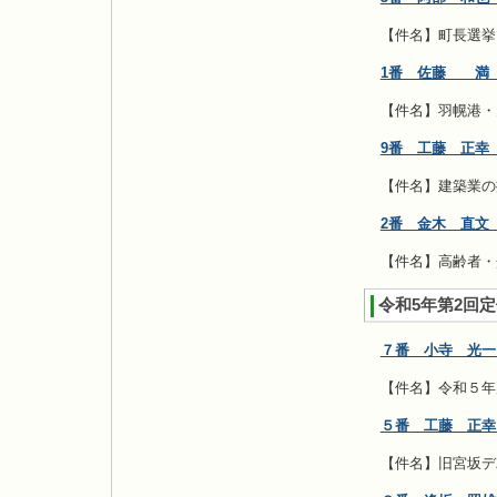
【件名】町長選挙
1番 佐藤 満 
【件名】羽幌港・
9番 工藤 正幸
【件名】建築業の
2番 金木 直文
【件名】高齢者・
令和5年第2回
７番 小寺 光一
【件名】令和５年
５番 工藤 正幸
【件名】旧宮坂デ