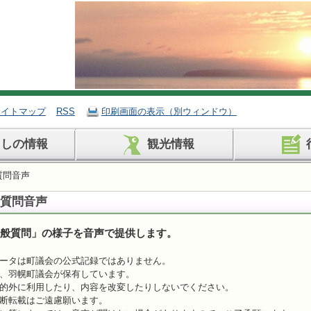
サイトマップ
RSS
印刷画面の表示（別ウィンドウ）
らしの情報
観光情報
質問音声
般質問音声
般質問」の様子を音声で提供します。
ータは町議会の公式記録ではありません。
、羽幌町議会が保有しています。
的外に利用したり、内容を改変したりしないでください。
断転載はご遠慮願います。