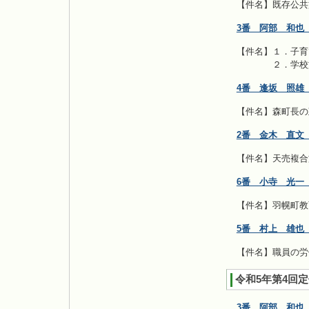
【件名】既存公共
3番 阿部 和也
【件名】１．子育
２．学校施設
4番 逢坂 照雄
【件名】森町長の
2番 金木 直文
【件名】天売複合
6番 小寺 光一
【件名】羽幌町教
5番 村上 雄也
【件名】職員の労
令和5年第4回
3番 阿部 和也