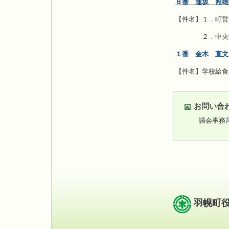
８番 逢坂 照雄
【件名】１．町営
２．中央公民館
１番 金木 直文
【件名】学校給食
お問い合
議会事務
羽幌町