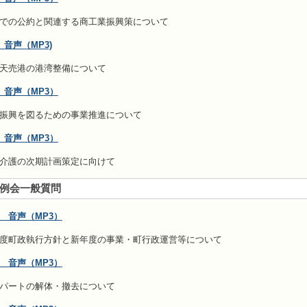
での公約と関連する商工業振興策について
音声（MP3)
天売港の港湾整備について
 音声（MP3）
振興を図るための事業推進について
 音声（MP3）
介護の次期計画策定に向けて
定例会一般質問
 音声（MP3）
度町政執行方針と新年度の事業・町行政運営等について
 音声（MP3）
パートの解体・撤去について