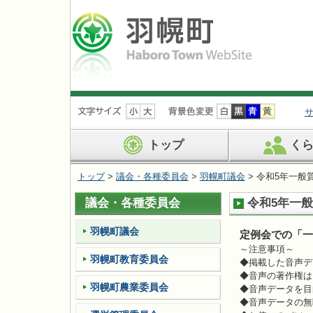
ナ
ビ
ゲ
ー
トップ
く
シ
ョ
トップ
>
議会・各種委員会
>
羽幌町議会
> 令和5年一般
ン
を
議会・各種委員会
令和5年一
飛
ば
す
羽幌町議会
定例会での「一
～注意事項～
羽幌町教育委員会
◆掲載した音声デ
◆音声の著作権は
羽幌町農業委員会
◆音声データを目
◆音声データの無