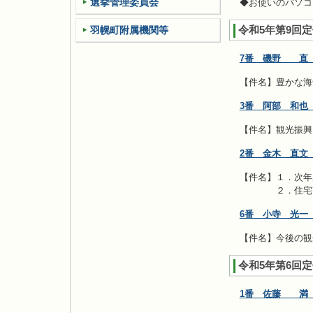
選挙管理委員会
◆お使いのパソコ
令和5年第9回
羽幌町附属機関等
7番 磯野 直 
【件名】豊かな海
3番 阿部 和也
【件名】観光振興
2番 金木 直文
【件名】１．次年
２．住宅改修
6番 小寺 光一
【件名】今後の観
令和5年第6回
1番 佐藤 満 