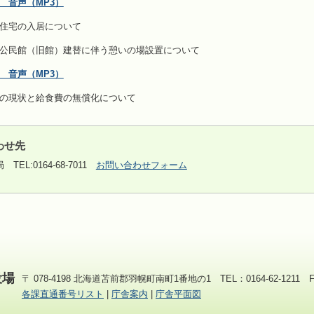
 音声（MP3）
住宅の入居について
（旧館）建替に伴う憩いの場設置について
 音声（MP3）
の現状と給食費の無償化について
わせ先
局
TEL:0164-68-7011
お問い合わせフォーム
役場
〒 078-4198 北海道苫前郡羽幌町南町1番地の1 TEL：0164-62-1211 FAX
各課直通番号リスト
|
庁舎案内
|
庁舎平面図