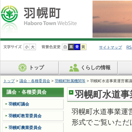
ナ
ビ
サイトマップ
RS
ゲ
ー
シ
トップ
くらしの情報
ョ
ン
を
トップ
>
議会・各種委員会
>
羽幌町附属機関等
> 羽幌町水道事業運営審
飛
ば
議会・各種委員会
羽幌町水道事
す
羽幌町議会
羽幌町水道事業運
羽幌町教育委員会
形式でご覧いただ
羽幌町農業委員会