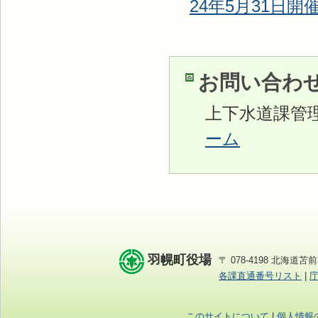
24年5月31日開
お問い合わ
上下水道課管
ーム
羽幌町役場
〒 078-4198 北海道苫前
各課直通番号リスト
|
このサイトについて
|
個人情報