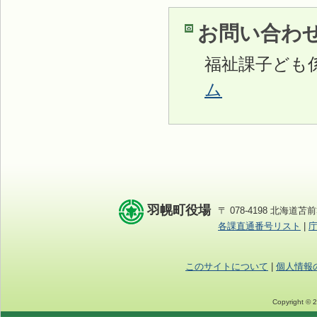
お問い合わ
福祉課子ども
ム
羽幌町役場
〒 078-4198 北海道苫前
各課直通番号リスト
|
このサイトについて
|
個人情報
Copyright © 2