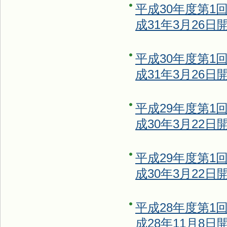
平成30年度第
成31年3月26日
平成30年度第
成31年3月26
平成29年度第
成30年3月22日
平成29年度第
成30年3月22日
平成28年度第
成28年11月8