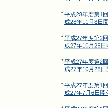
平成28年度第
成28年11月8日
平成27年度第
成27年10月28
平成27年度第
成27年10月28
平成27年度第
成27年7月6日