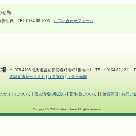
わせ先
境衛生係
TEL:0164-68-7003
お問い合わせフォーム
役場
〒 078-4198 北海道苫前郡羽幌町南町1番地の1 TEL：0164-62-1211 FAX
各課直通番号リスト
|
庁舎案内
|
庁舎平面図
のサイトについて
|
個人情報の取扱い
|
著作権について
|
|
免責事項
|
お問い
Copyright © 2012 Haboro Town All rights reserved.