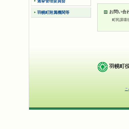
選挙管理委員会
お問い合
羽幌町附属機関等
町民課環
羽幌町
こ