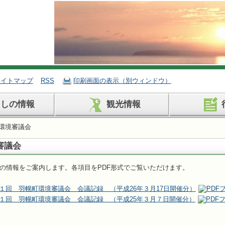
サイトマップ
RSS
印刷画面の表示（別ウィンドウ）
らしの情報
観光情報
町環境審議会
審議会
の情報をご案内します。各項目をPDF形式でご覧いただけます。
第１回 羽幌町環境審議会 会議記録 （平成26年３月17日開催分）
第１回 羽幌町環境審議会 会議記録 （平成25年３月７日開催分）