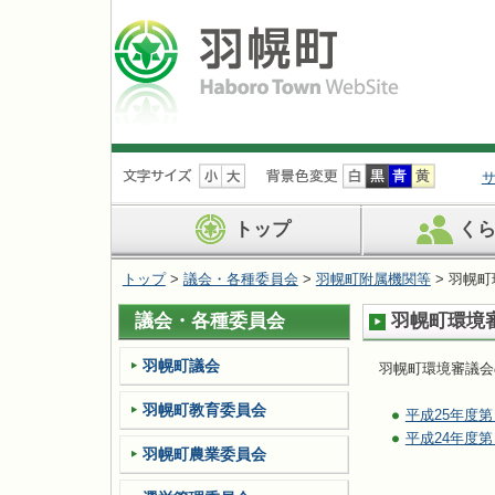
ナ
ビ
ゲ
ー
トップ
く
シ
ョ
トップ
>
議会・各種委員会
>
羽幌町附属機関等
> 羽幌
ン
を
議会・各種委員会
羽幌町環境
飛
ば
す
羽幌町議会
羽幌町環境審議会
羽幌町教育委員会
平成25年度
平成24年度
羽幌町農業委員会